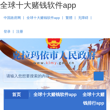
全球十大赌钱软件app
|
|
|
|
中国政府网
全球十大赌钱软件app
繁體
无障碍
|
登录
注册
首页
全球十大赌钱软件app
全球十大赌
钱排行app